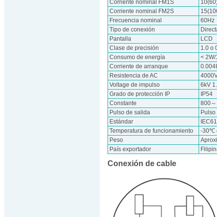
Corriente nominal FM1S
10(60
Corriente nominal FM2S
15(10
Frecuencia nominal
60Hz
Tipo de conexión
Direct
Pantalla
LCD
Clase de precisión
1.0 o 
Consumo de energía
< 2W/
Corriente de arranque
0.004
Resistencia de AC
4000V
Voltage de impulso
6kV 1
Grado de protección IP
IP54
Constante
800～
Pulso de salida
Pulso
Estándar
IEC61
Temperatura de funcionamiento
-30
Peso
Aprox
País exportador
Filipi
Conexión de cable