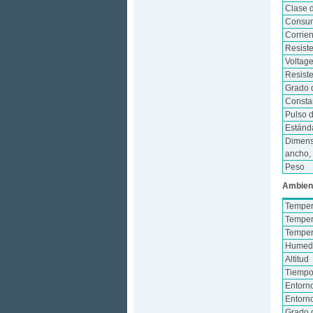
Clase 
Consum
Corrie
Resist
Voltag
Resiste
Grado 
Consta
Pulso d
Estánd
Dimens
ancho, 
Peso
Ambien
Temper
Temper
Temper
Humeda
Altitud
Tiempo
Entorn
Entorn
Grado 