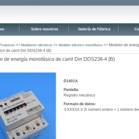
tos
Sobre nosotros
Galería de Fábrica
Ce
>>
>>
>> Medidor de energ
Productos
Medidores eléctricos
Medidor eléctrico monofásico
co de carril Din DDS238-4 (B)
r de energía monofásico de carril Din DDS238-4 (B)
D1401A
Pantalla:
Registro mecánico
Formato de datos:
①XXXXX.X (5 número entero + 1 número de