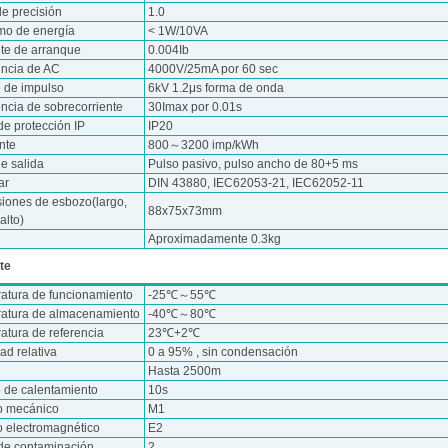
de precisión
1.0
o de energía
< 1W/10VA
nte de arranque
0.004Ib
encia de AC
4000V/25mA por 60 sec
e de impulso
6kV 1.2μs forma de onda
ncia de sobrecorriente
30Imax por 0.01s
de protección IP
IP20
nte
800～3200 imp/kWh
e salida
Pulso pasivo, pulso ancho de 80+5 ms
ar
DIN 43880, IEC62053-21, IEC62052-11
iones de esbozo(largo,
88x75x73mm
alto)
Aproximadamente 0.3kg
te
atura de funcionamiento
-25℃～55℃
atura de almacenamiento
-40℃～80℃
atura de referencia
23℃+2℃
d relativa
0 a 95% , sin condensación
Hasta 2500m
 de calentamiento
10s
o mecánico
M1
o electromagnético
E2
de contaminación
2