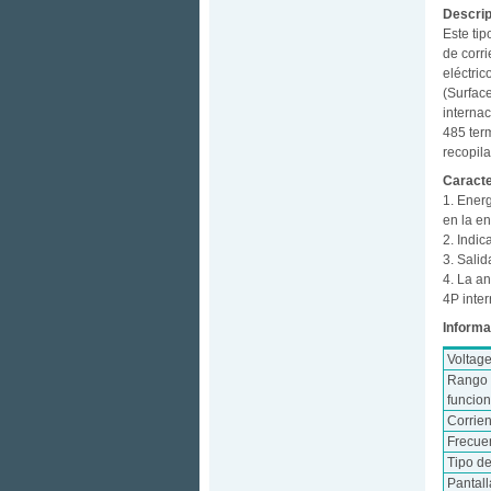
Descrip
Este ti
de corri
eléctri
(Surfac
interna
485 term
recopil
Caracte
1. Energ
en la en
2. Indic
3. Sali
4. La a
4P inter
Informa
Voltag
Rango 
funcio
Corrie
Frecue
Tipo d
Pantall