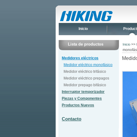
Inicio
Produc
Lista de productos
>>
Inicio
monofási
Medido
Medidores eléctricos
Medidor eléctrico monofásico
Medidor eléctrico trifásico
Medidor eléctrico prepagos
Medidor prepago bifásico
Interruptor temporizador
Piezas y Componentes
Productos Nuevos
Contacto