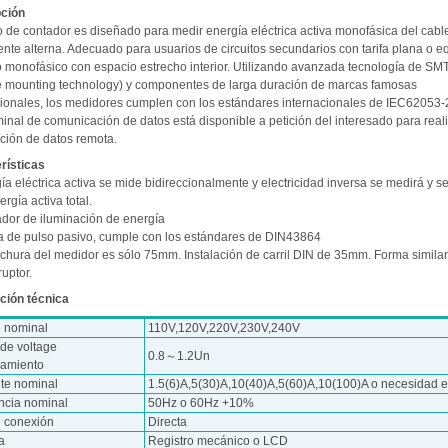
ción
po de contador es diseñado para medir energía eléctrica activa monofásica del cabl
ente alterna. Adecuado para usuarios de circuitos secundarios con tarifa plana o e
co monofásico con espacio estrecho interior. Utilizando avanzada tecnología de SM
e mounting technology) y componentes de larga duración de marcas famosas
cionales, los medidores cumplen con los estándares internacionales de IEC62053-
inal de comunicación de datos está disponible a petición del interesado para real
ación de datos remota.
rísticas
ía eléctrica activa se mide bidireccionalmente y electricidad inversa se medirá y s
ergía activa total.
ador de iluminación de energía
da de pulso pasivo, cumple con los estándares de DIN43864
nchura del medidor es sólo 75mm. Instalación de carril DIN de 35mm. Forma simila
ruptor.
ción técnica
e nominal
110V,120V,220V,230V,240V
de voltage
0.8～1.2Un
namiento
nte nominal
1.5(6)A,5(30)A,10(40)A,5(60)A,10(100)A o necesidad e
ncia nominal
50Hz o 60Hz +10%
e conexión
Directa
a
Registro mecánico o LCD