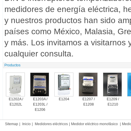
medidores de energía eléctrica, h
y nuestros productos han sido am
países como México, Malasia, Gre
y más. Los invitamos a visitarnos
cualquier consulta.
Productos
E1202A /
E1203A /
E1204
E1207 /
E1209 /
E1202L
E1203L /
E1208
E1210
E1206
Sitemap
|
Inicio
|
Medidores eléctricos
|
Medidor eléctrico monofásico
|
Medido