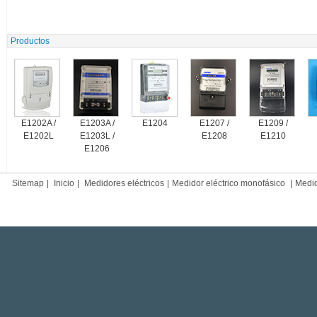
Productos
E1202A /
E1203A /
E1204
E1207 /
E1209 /
E1202L
E1203L /
E1208
E1210
E1206
Sitemap
|
Inicio
|
Medidores eléctricos
|
Medidor eléctrico monofásico
|
Medido