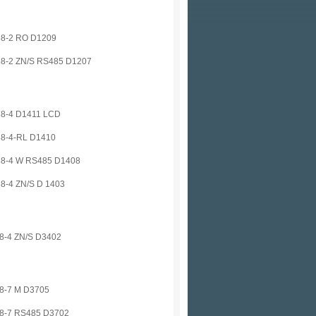
8-2 RO D1209
8-2 ZN/S RS485 D1207
8-4 D1411 LCD
8-4-RL D1410
8-4 W RS485 D1408
-4 ZN/S D 1403
8-4 ZN/S D3402
8-7 M D3705
8-7 RS485 D3702