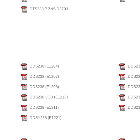
DTS238-7 ZNS D3703
DDS238 (E1204)
DDS23
DDS238 (E1207)
DDS23
DDS238 (E1208)
DDS23
DDS238 LCD (E1213)
DDS23
DDS238 (E1311)
DDS23
DDSY238 (E1221)