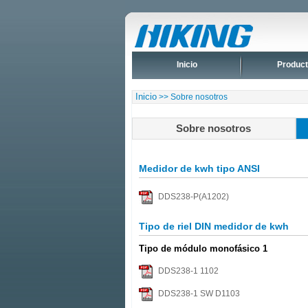
Inicio
Produc
Inicio
>> Sobre nosotros
Sobre nosotros
Medidor de kwh tipo ANSI
DDS238-P(A1202)
Tipo de riel DIN medidor de kwh
Tipo de módulo monofásico 1
DDS238-1 1102
DDS238-1 SW D1103