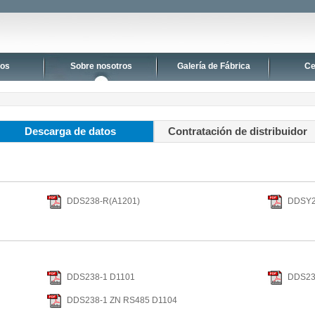
tos
Sobre nosotros
Galería de Fábrica
Ce
Descarga de datos
Contratación de distribuidor
DDS238-R(A1201)
DDSY2
DDS238-1 D1101
DDS23
DDS238-1 ZN RS485 D1104