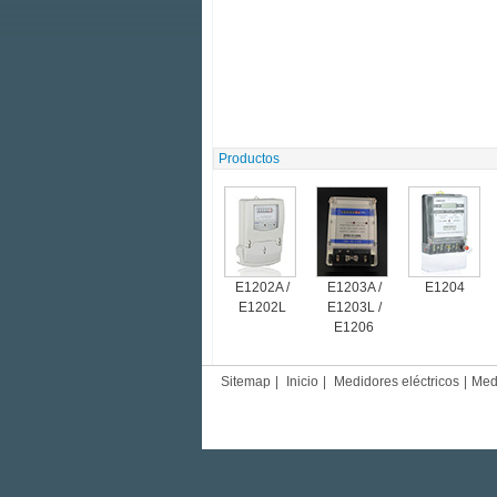
Productos
E1202A /
E1203A /
E1204
E1202L
E1203L /
E1206
Sitemap
|
Inicio
|
Medidores eléctricos
|
Med