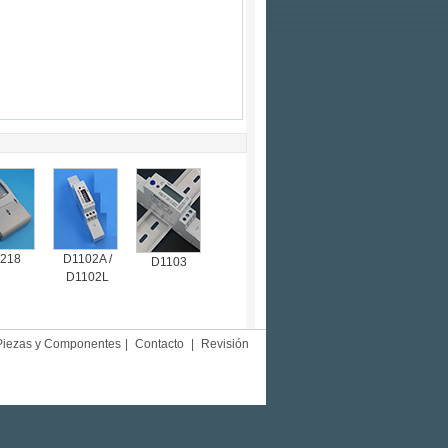
218
D1102A /
D1103
D1102L
Piezas y Componentes
|
Contacto
|
Revisión