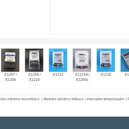
E1207 /
E1209 /
E1213
E1215A /
E1216
E1
E1208
E1210
E1205L
idor eléctrico monofásico
|
Medidor eléctrico trifásico
|
Interruptor temporizador
|