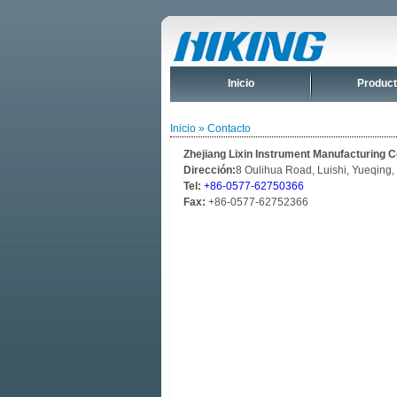
Inicio
Produc
Inicio
»
Contacto
Zhejiang Lixin Instrument Manufacturing Co
Dirección:
8 Oulihua Road, Luishi, Yueqing,
Tel:
+86-0577-62750366
Fax:
+86-0577-62752366