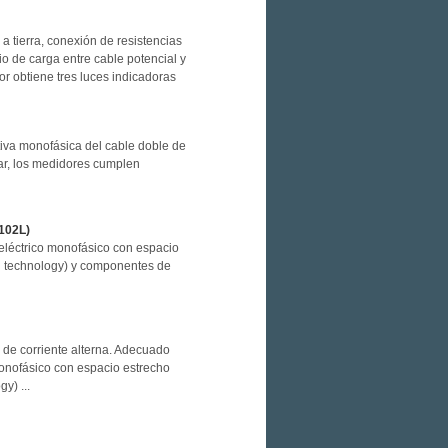
a tierra, conexión de resistencias
o de carga entre cable potencial y
r obtiene tres luces indicadoras
ctiva monofásica del cable doble de
car, los medidores cumplen
102L)
 eléctrico monofásico con espacio
ng technology) y componentes de
 de corriente alterna. Adecuado
monofásico con espacio estrecho
y) ...