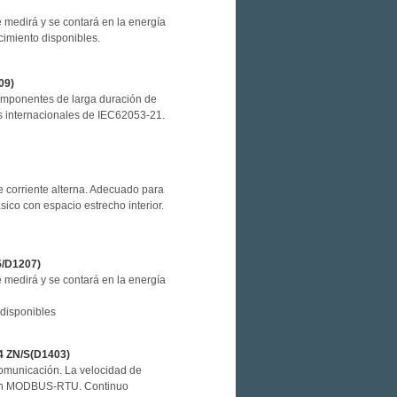
e medirá y se contará en la energía
ecimiento disponibles.
09)
omponentes de larga duración de
s internacionales de IEC62053-21.
e corriente alterna. Adecuado para
sico con espacio estrecho interior.
5/D1207)
e medirá y se contará en la energía
 disponibles
-4 ZN/S(D1403)
comunicación. La velocidad de
 en MODBUS-RTU. Continuo