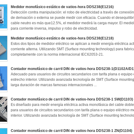
Medidor monofásico estático de vatios-hora DDS238(E1216)
Detección contra manipulación: el robo de electricidad a través de conexión 
de derivación o externa se puede medir con eficacia. Cuando el desequilibri
cable neutro es más que12.5%, el medidor medirá la carga mayor. El medido
para corriente inversa, impulso y robo de electricidad.
Medidor monofásico estático de vatios-hora DDS238(E1218)
Estos dos tipos de medidor eléctrico se aplican a medir energía eléctrica a
corriente alterna. Utilizando SMT (Surface mounting technology) para fabri
completamente con la norma internacional IEC62053-21.
Contador monofásico de carril DIN de vatios-hora DDS238-1(D1102A/D1
Adecuado para usuarios de circuitos secundarios con tarifa plana o equipo
estrecho interior. Utilizando avanzada tecnología de SMT (Surface mounti
larga duración de marcas famosas internacionales ...
Contador monofásico de carril DIN de vatios-hora DDS238-1 SW(D1103)
Es diseñado para medir energía eléctrica activa monofásica del cable doble
para usuarios de circuitos secundarios con tarifa plana o equipo eléctrico 
interior. Utilizando avanzada tecnología de SMT (Surface mounting technolog
Contador monofásico de carril DIN de vatios-hora DDS238-1 ZN(D1104)