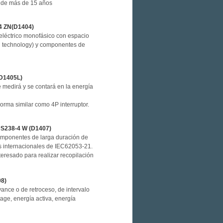
e de más de 15 años
-4 ZN(D1404)
 eléctrico monofásico con espacio
ng technology) y componentes de
/D1405L)
e medirá y se contará en la energía
orma similar como 4P interruptor.
DS238-4 W (D1407)
omponentes de larga duración de
s internacionales de IEC62053-21.
teresado para realizar recopilación
08)
vance o de retroceso, de intervalo
age, energía activa, energía