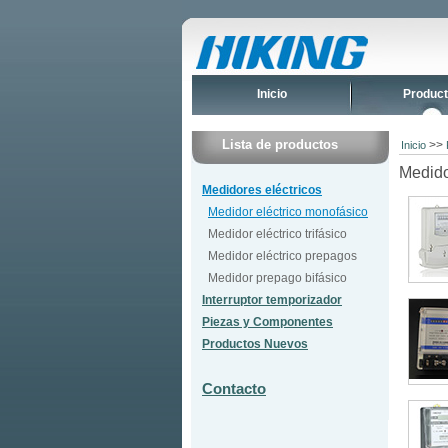
Inicio
Produc
Lista de productos
>>
Inicio
Medido
Medidores eléctricos
Medidor eléctrico monofásico
Medidor eléctrico trifásico
Medidor eléctrico prepagos
Medidor prepago bifásico
Interruptor temporizador
Piezas y Componentes
Productos Nuevos
Contacto