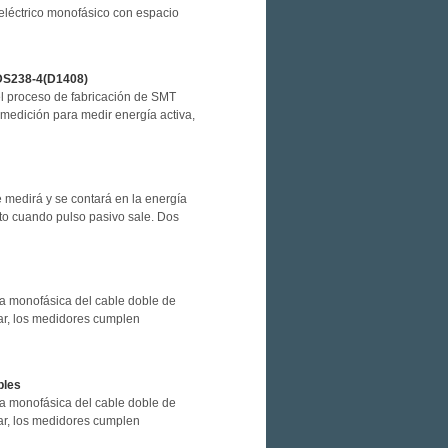
 eléctrico monofásico con espacio
DDS238-4(D1408)
el proceso de fabricación de SMT
e medición para medir energía activa,
e medirá y se contará en la energía
nto cuando pulso pasivo sale. Dos
iva monofásica del cable doble de
car, los medidores cumplen
bles
iva monofásica del cable doble de
car, los medidores cumplen