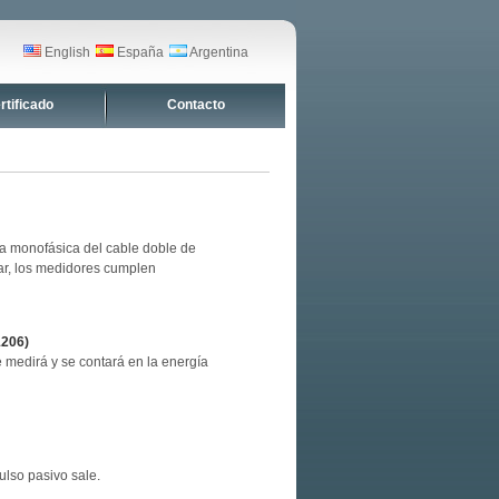
English
España
Argentina
rtificado
Contacto
iva monofásica del cable doble de
car, los medidores cumplen
1206)
e medirá y se contará en la energía
ulso pasivo sale.