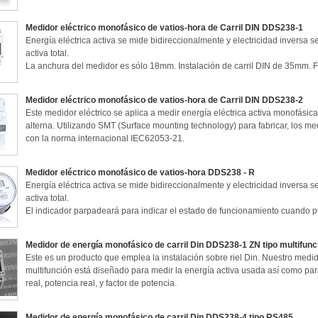
Medidor eléctrico monofásico de vatios-hora de Carril DIN DDS238-1
Energía eléctrica activa se mide bidireccionalmente y electricidad inversa s
activa total.
La anchura del medidor es sólo 18mm. Instalación de carril DIN de 35mm. F
Medidor eléctrico monofásico de vatios-hora de Carril DIN DDS238-2
Este medidor eléctrico se aplica a medir energía eléctrica activa monofásica
alterna. Utilizando SMT (Surface mounting technology) para fabricar, los
con la norma internacional IEC62053-21.
Medidor eléctrico monofásico de vatios-hora DDS238 - R
Energía eléctrica activa se mide bidireccionalmente y electricidad inversa s
activa total.
El indicador parpadeará para indicar el estado de funcionamiento cuando p
Medidor de energía monofásico de carril Din DDS238-1 ZN tipo multifunc
Este es un producto que emplea la instalación sobre riel Din. Nuestro medi
multifunción está diseñado para medir la energía activa usada así como para c
real, potencia real, y factor de potencia.
Medidor de energía monofásico de carril Din DDS238-4 tipo RS485