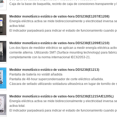
Caja de la base de baquelita, recinto de caja de conexiones transparente y 
Medidor monofásico estático de vatios-hora DDS238(E1207/E1208)
Energía eléctrica activa se mide bidireccionalmente y electricidad inversa s
activa total.
El indicador parpadeará para indicar el estado de funcionamiento cuando p
Medidor monofásico estático de vatios-hora DDS238(E1209/E1210)
Los dos tipos de medidor eléctrico se aplican a medir energía eléctrica act
corriente alterna. Utilizando SMT (Surface mounting technology) para fabri
completamente con la norma internacional IEC62053-21.
Medidor monofásico estático de vatios-hora DDS238(E1213)
Pantalla de batería no volátil añadida
Pantalla de 48-hour supercondensador de corte eléctrico añadida.
Cáscara de sellado utilizando soldadura ultrasónica en lugar de tornillo de 
Medidor monofásico estático de vatios-hora DDS238(E1215A/E1205L)
Energía eléctrica activa se mide bidireccionalmente y electricidad inversa s
activa total.
El indicador parpadeará para indicar el estado de funcionamiento cuando p