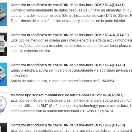
Contador monofásico de carril DIN de vatios-hora DDS238-4(D1411)
Continuo almacenamiento de datos después de un fallo de alimentación qu
La anchura del medidor es sólo 82mm. Instalación de carril DIN de 35mm. F
Todas líneas de conexión están entrantes y salientes en la parte inferior.
Contador monofásico de carril DIN de vatios-hora DDS238-4-R(D1409)
Este tipo de medidor se diseña para medir energía eléctrica activa monofási
alterna. Adecuado para usuarios de circuitos secundarios con tarifa plana 
espacio estrecho interior.
Contador monofásico de carril DIN de vatios-hora DDS238-4(D1410)
Energía eléctrica activa se mide bidireccionalmente y electricidad inversa s
activa total
Salida de pulso pasivo, cumple con los estándares de DIN43864
Medidor tipo socket monofásico de vatios-hora DDSY238-R(A1203)
Este tipo de medidor eléctrico se diseñ a medir energía eléctrica activa mon
alterna. Utilizando SMT (Surface mounting technology) para manufacturar,
completamente con la norma internacional IEC62053-21 y ANSI.
Contador monofásico de carril DIN de vatios-hora DDS238-2(D1208)
Este contador es diseñado para medir energía eléctrica activa monofásica de