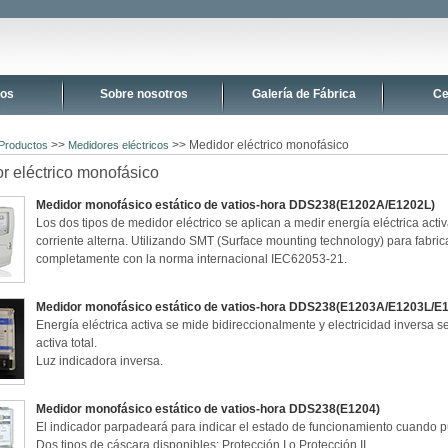
tos
Sobre nosotros
Galería de Fábrica
Ce
>>
>> Medidor eléctrico monofásico
Productos
Medidores eléctricos
r eléctrico monofásico
Medidor monofásico estático de vatios-hora DDS238(E1202A/E1202L)
Los dos tipos de medidor eléctrico se aplican a medir energía eléctrica act
corriente alterna. Utilizando SMT (Surface mounting technology) para fabri
completamente con la norma internacional IEC62053-21.
Medidor monofásico estático de vatios-hora DDS238(E1203A/E1203L/E
Energía eléctrica activa se mide bidireccionalmente y electricidad inversa s
activa total.
Luz indicadora inversa.
Medidor monofásico estático de vatios-hora DDS238(E1204)
El indicador parpadeará para indicar el estado de funcionamiento cuando p
Dos tipos de cáscara disponibles: Protección I o Protección II.