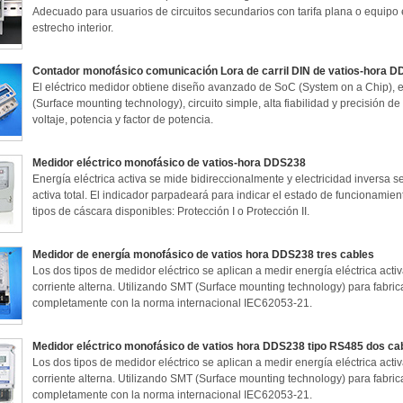
Adecuado para usuarios de circuitos secundarios con tarifa plana o equipo
estrecho interior.
Contador monofásico comunicación Lora de carril DIN de vatios-hora 
El eléctrico medidor obtiene diseño avanzado de SoC (System on a Chip), 
(Surface mounting technology), circuito simple, alta fiabilidad y precisión d
voltaje, potencia y factor de potencia.
Medidor eléctrico monofásico de vatios-hora DDS238
Energía eléctrica activa se mide bidireccionalmente y electricidad inversa s
activa total. El indicador parpadeará para indicar el estado de funcionamie
tipos de cáscara disponibles: Protección I o Protección II.
Medidor de energía monofásico de vatios hora DDS238 tres cables
Los dos tipos de medidor eléctrico se aplican a medir energía eléctrica act
corriente alterna. Utilizando SMT (Surface mounting technology) para fabri
completamente con la norma internacional IEC62053-21.
Medidor eléctrico monofásico de vatios hora DDS238 tipo RS485 dos ca
Los dos tipos de medidor eléctrico se aplican a medir energía eléctrica act
corriente alterna. Utilizando SMT (Surface mounting technology) para fabri
completamente con la norma internacional IEC62053-21.