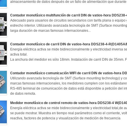
almacenamiento de datos después de un fallo de alimentación que durant
Contador monofásico multifunción de carril DIN de vatios-hora DDS238
Adecuado para usuarios de circuitos secundarios con tarifa plana o equipo
estrecho interior. Utilizando avanzada tecnología de SMT (Surface mounti
larga duración de marcas famosas internacionales...
Contador monofásico de carril DIN de vatios-hora DDS238-4-R(D1405A
Energía eléctrica activa se mide bidireccionalmente y electricidad inversa s
activa total.
La anchura del medidor es sólo 18mm. Instalación de carril DIN de 35mm. F
Contador monofásico comunicación WIFI de carril DIN de vatios-hora D
Utilizando avanzada tecnología de SMT (Surface mounting technology) y c
marcas famosas internacionales, los medidores cumplen con los estándare
RS-485 terminal de comunicación de datos está disponible a petición del in
de datos remota.
Medidor monofásico de control remoto de vatios-hora DDS238-4 W(D14
Energía eléctrica activa se mide bidireccionalmente y electricidad total,de a
se puede mostrar. Muestra en tiempo real parámetros como el corriente, volt
reactiva, factores de potencia y visualización de medición de frecuencia