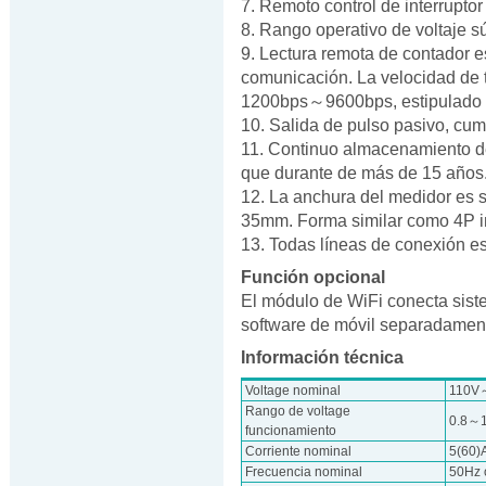
7. Remoto control de interruptor
8. Rango operativo de voltaje 
9. Lectura remota de contador e
comunicación. La velocidad de 
1200bps～9600bps, estipulad
10. Salida de pulso pasivo, cu
11. Continuo almacenamiento de
que durante de más de 15 años
12. La anchura del medidor es s
35mm. Forma similar como 4P in
13. Todas líneas de conexión est
Función opcional
El módulo de WiFi conecta sist
software de móvil separadament
Información técnica
Voltage nominal
110V～
Rango de voltage
0.8～
funcionamiento
Corriente nominal
5(60)
Frecuencia nominal
50Hz 