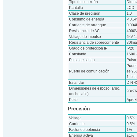
Tipo de conexión
Direct
Pantalla
LCD
Clase de precisión
1.0
Consumo de energía
< 0.5
Corriente de arranque
0.004
Resistencia de AC
4000V
Voltage de impulso
6kV 1
Resistencia de sobrecorriente
30Ima
Grado de protección IP
IP20
Constante
1600
Pulso de salida
Pulso
Puert
Puerto de comunicación
es 96
1, bit
Estándar
DIN 4
Dimensiones de esbozo(largo,
93x7
ancho, alto)
Peso
Aprox
Precisión
Voltage
0.5%
Corriente
0.5%
Factor de potencia
1%
Energía activa
±1%