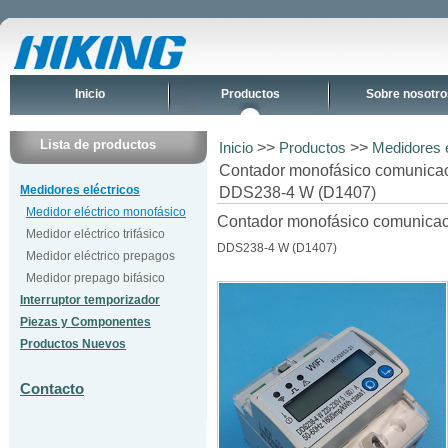
Inicio
Productos
Sobre nosotro
Lista de productos
>>
>>
Inicio
Productos
Medidores e
Contador monofásico comunicaci
Medidores eléctricos
DDS238-4 W (D1407)
Medidor eléctrico monofásico
Contador monofásico comunicació
Medidor eléctrico trifásico
DDS238-4 W (D1407)
Medidor eléctrico prepagos
Medidor prepago bifásico
Interruptor temporizador
Piezas y Componentes
Productos Nuevos
Contacto