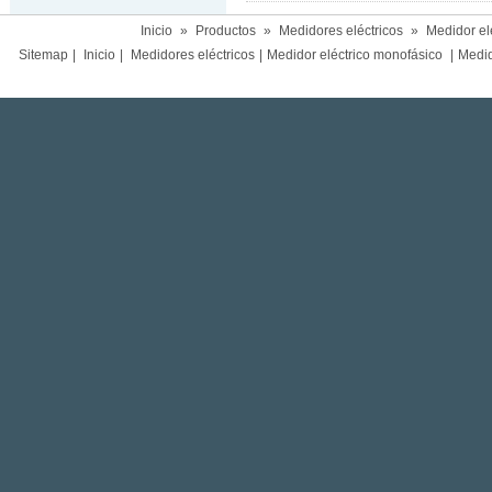
Inicio
»
Productos
»
Medidores eléctricos
»
Medidor el
Sitemap
|
Inicio
|
Medidores eléctricos
|
Medidor eléctrico monofásico
|
Medido