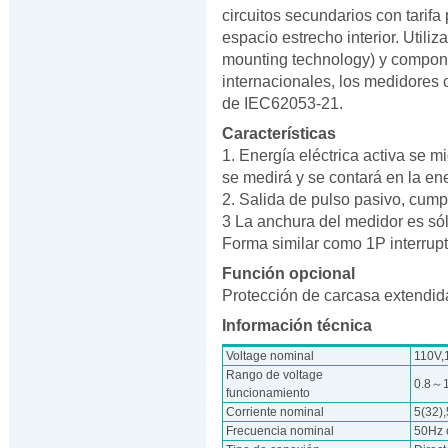
circuitos secundarios con tarif
espacio estrecho interior. Util
mounting technology) y compon
internacionales, los medidores
de IEC62053-21.
Características
1. Energía eléctrica activa se m
se medirá y se contará en la ener
2. Salida de pulso pasivo, cum
3 La anchura del medidor es só
Forma similar como 1P interrupt
Función opcional
Protección de carcasa extendid
Información técnica
Voltage nominal
110V,
Rango de voltage
0.8～
funcionamiento
Corriente nominal
5(32),
Frecuencia nominal
50Hz 