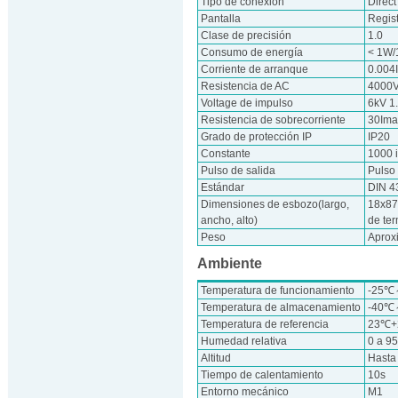
Tipo de conexión
Direct
Pantalla
Regis
Clase de precisión
1.0
Consumo de energía
< 1W/
Corriente de arranque
0.004
Resistencia de AC
4000V
Voltage de impulso
6kV 1
Resistencia de sobrecorriente
30Ima
Grado de protección IP
IP20
Constante
1000 
Pulso de salida
Pulso
Estándar
DIN 4
Dimensiones de esbozo(largo,
18x87
ancho, alto)
de ter
Peso
Aprox
Ambiente
Temperatura de funcionamiento
-25
Temperatura de almacenamiento
-40
Temperatura de referencia
23℃
Humedad relativa
0 a 9
Altitud
Hasta
Tiempo de calentamiento
10s
Entorno mecánico
M1