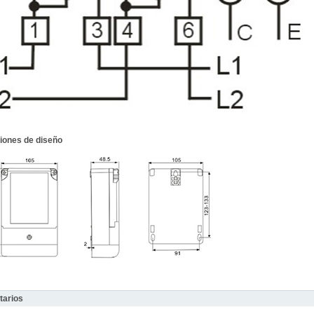
iones de diseño
arios