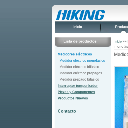
Inicio
Produc
Lista de productos
>>
Inicio
monofási
Medido
Medidores eléctricos
Medidor eléctrico monofásico
Medidor eléctrico trifásico
Medidor eléctrico prepagos
Medidor prepago bifásico
Interruptor temporizador
Piezas y Componentes
Productos Nuevos
Contacto