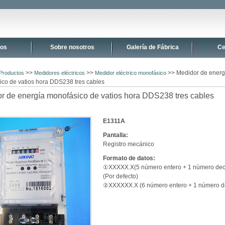
tos
Sobre nosotros
Galería de Fábrica
Ce
>>
>>
>> Medidor de energ
Productos
Medidores eléctricos
Medidor eléctrico monofásico
co de vatios hora DDS238 tres cables
r de energía monofásico de vatios hora DDS238 tres cables
E1311A
Pantalla:
Registro mecánico
Formato de datos:
①XXXXX.X(5 número entero + 1 número dec
(Por defecto)
②XXXXXX.X (6 número entero + 1 número d