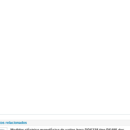
tos relacionados
Medidor eléctrico monofásico de vatios hora DDS238 tipo RS485 dos