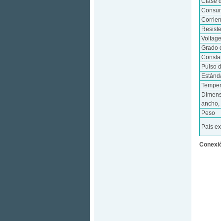
Clase 
Consum
Corrie
Resist
Voltag
Grado 
Consta
Pulso d
Estánd
Temper
Dimens
ancho, 
Peso
País e
Conexió