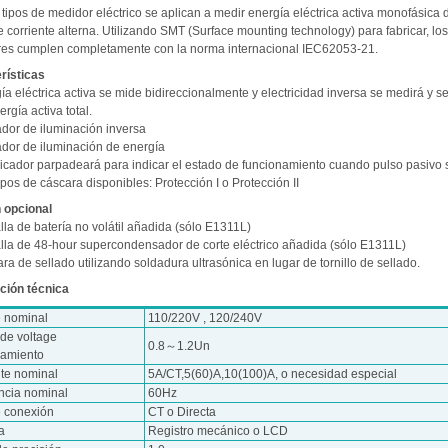
tipos de medidor eléctrico se aplican a medir energía eléctrica activa monofásica 
 corriente alterna. Utilizando SMT (Surface mounting technology) para fabricar, los
es cumplen completamente con la norma internacional IEC62053-21.
rísticas
ía eléctrica activa se mide bidireccionalmente y electricidad inversa se medirá y s
ergía activa total.
ador de iluminación inversa
ador de iluminación de energía
ndicador parpadeará para indicar el estado de funcionamiento cuando pulso pasivo 
ipos de cáscara disponibles: Protección I o Protección II
 opcional
lla de batería no volátil añadida (sólo E1311L)
alla de 48-hour supercondensador de corte eléctrico añadida (sólo E1311L)
ra de sellado utilizando soldadura ultrasónica en lugar de tornillo de sellado.
ción técnica
e nominal
110/220V , 120/240V
de voltage
0.8～1.2Un
namiento
nte nominal
5A/CT,5(60)A,10(100)A, o necesidad especial
ncia nominal
60Hz
e conexión
CT o Directa
a
Registro mecánico o LCD