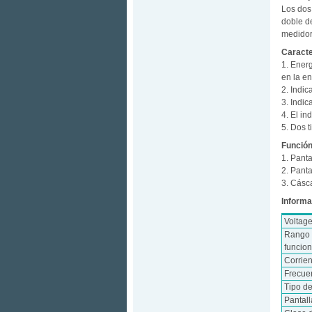
Los dos 
doble de
medidor
Caracte
1. Energ
en la en
2. Indic
3. Indic
4. El i
5. Dos t
Función
1. Panta
2. Pant
3. Cásca
Informa
Voltag
Rango 
funcio
Corrie
Frecue
Tipo d
Pantall