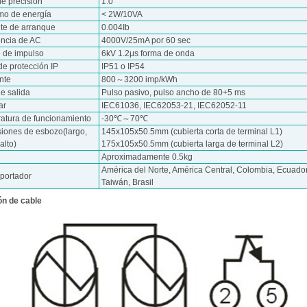
de precisión
1.0
o de energía
< 2W/10VA
nte de arranque
0.004Ib
encia de AC
4000V/25mA por 60 sec
e de impulso
6kV 1.2μs forma de onda
de protección IP
IP51 o IP54
nte
800～3200 imp/kWh
e salida
Pulso pasivo, pulso ancho de 80+5 ms
ar
IEC61036, IEC62053-21, IEC62052-11
atura de funcionamiento
-30℃～70℃
iones de esbozo(largo,
145x105x50.5mm (cubierta corta de terminal L1)
alto)
175x105x50.5mm (cubierta larga de terminal L2)
Aproximadamente 0.5kg
América del Norte, América Central, Colombia, Ecuador
xportador
Taiwán, Brasil
n de cable