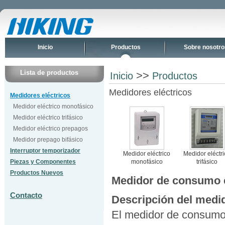
Inicio
Productos
Sobre nosotro
Lista de productos
>>
Inicio
Productos
Medidores eléctricos
Medidores eléctricos
Medidor eléctrico monofásico
Medidor eléctrico trifásico
Medidor eléctrico prepagos
Medidor prepago bifásico
Interruptor temporizador
Medidor eléctrico
Medidor eléctri
Piezas y Componentes
monofásico
trifásico
Productos Nuevos
Medidor de consumo e
Contacto
Descripción del medi
El medidor de consumo