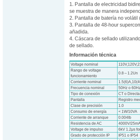
1. Pantalla de electricidad bidi
se muestra de manera independ
2. Pantalla de batería no voláti
3. Pantalla de 48-hour superco
añadida.
4. Cáscara de sellado utilizando
de sellado.
Información técnica
Voltage nominal
110V,120V,
Rango de voltage
0.8～1.2Un
funcionamiento
Corriente nominal
1.5(6)A,10(
Frecuencia nominal
50Hz o 60H
Tipo de conexión
CT o Directa
Pantalla
Registro me
Clase de precisión
1.0
Consumo de energía
< 1W/10VA
Corriente de arranque
0.004Ib
Resistencia de AC
4000V/25mA 
Voltage de impulso
6kV 1.2μs f
Grado de protección IP
IP51 o IP54