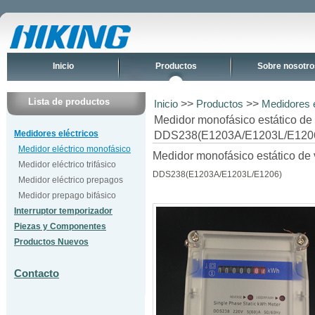
Inicio
Productos
Sobre nosotro
Lista de productos
>>
>>
Inicio
Productos
Medidores e
Medidor monofásico estático de 
Medidores eléctricos
DDS238(E1203A/E1203L/E120
Medidor eléctrico monofásico
Medidor monofásico estático de 
Medidor eléctrico trifásico
DDS238(E1203A/E1203L/E1206)
Medidor eléctrico prepagos
Medidor prepago bifásico
Interruptor temporizador
Piezas y Componentes
Productos Nuevos
Contacto