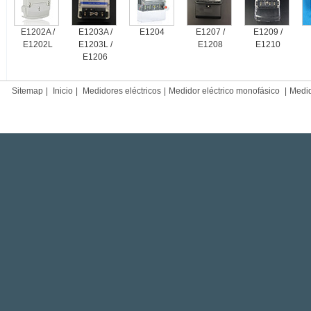
E1202A /
E1203A /
E1204
E1207 /
E1209 /
E1202L
E1203L /
E1208
E1210
E1206
Sitemap
|
Inicio
|
Medidores eléctricos
|
Medidor eléctrico monofásico
|
Medido