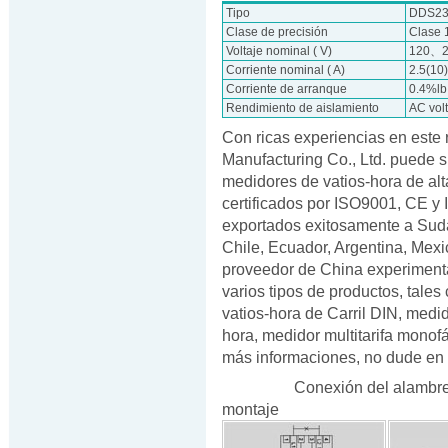
Tipo
DDS23
Clase de precisión
Clase 
Voltaje nominal ( V)
120、2
Corriente nominal ( A)
2.5(10
Corriente de arranque
0.4%lb
Rendimiento de aislamiento
AC vol
Con ricas experiencias en este 
Manufacturing Co., Ltd. puede s
medidores de vatios-hora de alt
certificados por ISO9001, CE 
exportados exitosamente a Sudá
Chile, Ecuador, Argentina, Mexic
proveedor de China experimenta
varios tipos de productos, tale
vatios-hora de Carril DIN, medi
hora, medidor multitarifa monofá
más informaciones, no dude 
Conexión del alambre 
montaje