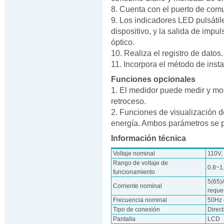
8. Cuenta con el puerto de comu
9. Los indicadores LED pulsátil
dispositivo, y la salida de imp
óptico.
10. Realiza el registro de datos.
11. Incorpora el método de inst
Funciones opcionales
1. El medidor puede medir y most
retroceso.
2. Funciones de visualización d
energía. Ambos parámetros se p
Información técnica
Voltaje nominal
110V,
Rango de voltaje de
0.8~1
funcionamiento
5(65)A
Corriente nominal
reque
Frecuencia nominal
50Hz 
Tipo de conexión
Direc
Pantalla
LCD