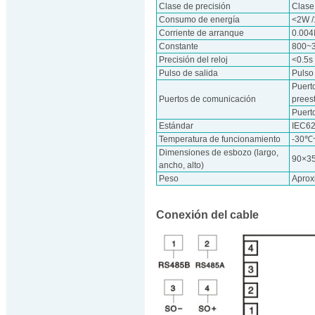
Clase de precisión
Clase
Consumo de energía
<2W 
Corriente de arranque
0.004
Constante
800~
Precisión del reloj
<0.5s
Pulso de salida
Pulso
Puert
Puertos de comunicación
prees
Puerto
Estándar
IEC6
Temperatura de funcionamiento
-30℃
Dimensiones de esbozo (largo,
90×3
ancho, alto)
Peso
Aprox
Conexión del cable