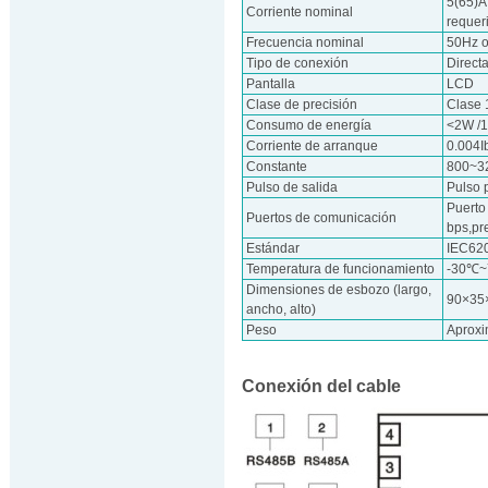
5(65)A,
Corriente nominal
requer
Frecuencia nominal
50Hz 
Tipo de conexión
Direct
Pantalla
LCD
Clase de precisión
Clase 
Consumo de energía
<2W /
Corriente de arranque
0.004I
Constante
800~3
Pulso de salida
Pulso 
Puerto
Puertos de comunicación
bps,pr
Estándar
IEC62
Temperatura de funcionamiento
-30℃
Dimensiones de esbozo (largo,
90×3
ancho, alto)
Peso
Aprox
Conexión del cable