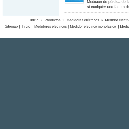
Medición de pérdida de f
si cualquier una fase o do
Inicio
»
Productos
»
Medidores eléctricos
»
Medidor eléctr
Sitemap
|
Inicio
|
Medidores eléctricos
|
Medidor eléctrico monofásico
|
Medido